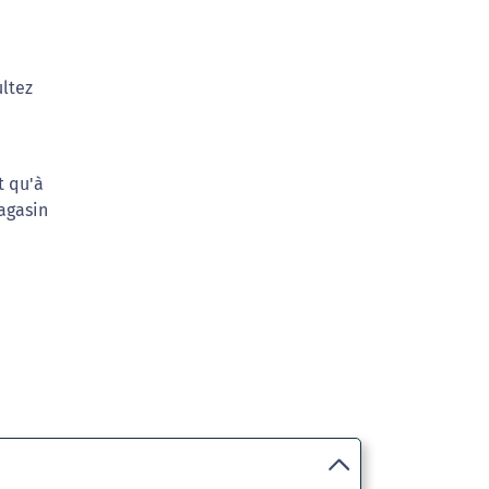
ultez
t qu'à
agasin