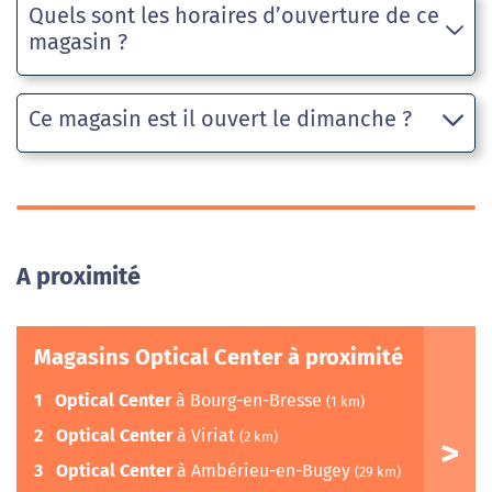
Quels sont les horaires d’ouverture de ce
magasin ?
Ce magasin est il ouvert le dimanche ?
A proximité
Magasins Optical Center à proximité
1
Optical Center
à Bourg-en-Bresse
(1 km)
2
Optical Center
à Viriat
(2 km)
3
Optical Center
à Ambérieu-en-Bugey
(29 km)