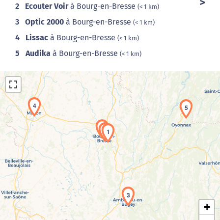
2
Ecouter Voir
à Bourg-en-Bresse
(< 1 km)
3
Optic 2000
à Bourg-en-Bresse
(< 1 km)
4
Lissac
à Bourg-en-Bresse
(< 1 km)
5
Audika
à Bourg-en-Bresse
(< 1 km)
4
5
2
1
Chargement de la carte en cours...
3
+