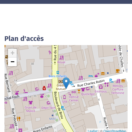
Plan d'accès
+
−
Leaflet
| ©
OpenStreetMap