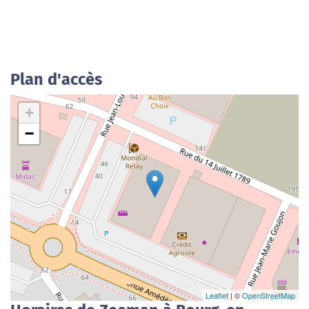
Plan d'accès
+
−
Leaflet
| ©
OpenStreetMap