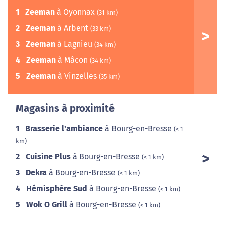
1
Zeeman
à Oyonnax
(31 km)
2
Zeeman
à Arbent
(33 km)
3
Zeeman
à Lagnieu
(34 km)
4
Zeeman
à Mâcon
(34 km)
5
Zeeman
à Vinzelles
(35 km)
Magasins à proximité
1
Brasserie l'ambiance
à Bourg-en-Bresse
(< 1
km)
2
Cuisine Plus
à Bourg-en-Bresse
(< 1 km)
3
Dekra
à Bourg-en-Bresse
(< 1 km)
4
Hémisphère Sud
à Bourg-en-Bresse
(< 1 km)
5
Wok O Grill
à Bourg-en-Bresse
(< 1 km)