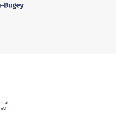
En-Bugey
ostal
qu'à