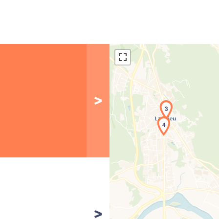
3
4
Cha