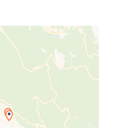
1
rgement de la carte en cours...