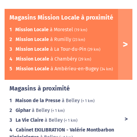
Magasins Mission Locale à proximité
1
Mission Locale
à Morestel
(19 km)
2
Mission Locale
à Rumilly
(23 km)
3
Mission Locale
à La Tour-du-Pin
(29 km)
4
Mission Locale
à Chambéry
(29 km)
5
Mission Locale
à Ambérieu-en-Bugey
(34 km)
Magasins à proximité
1
Maison de la Presse
à Belley
(< 1 km)
2
Giphar
à Belley
(< 1 km)
3
La Vie Claire
à Belley
(< 1 km)
4
Cabinet EKILIBRATION - Valérie Montbarbon