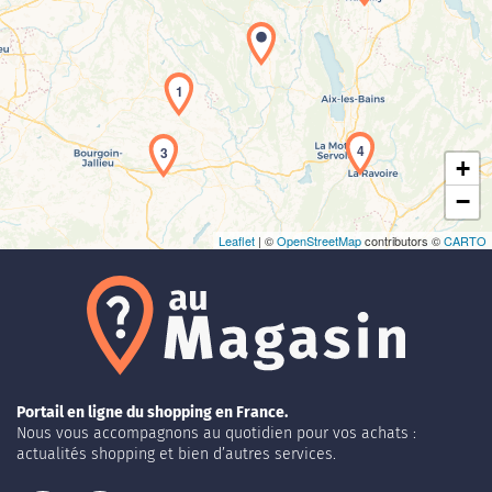
Chargement de la carte en cours...
1
4
3
+
−
Leaflet
| ©
OpenStreetMap
contributors ©
CARTO
Portail en ligne du shopping en France.
Nous vous accompagnons au quotidien pour vos achats :
actualités shopping et bien d’autres services.