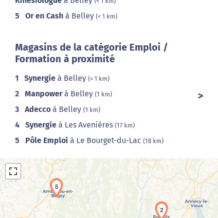
Kinésiologue
à Belley
(< 1 km)
5
Or en Cash
à Belley
(< 1 km)
Magasins de la catégorie Emploi /
Formation à proximité
1
Synergie
à Belley
(< 1 km)
2
Manpower
à Belley
(1 km)
3
Adecco
à Belley
(1 km)
4
Synergie
à Les Avenières
(17 km)
5
Pôle Emploi
à Le Bourget-du-Lac
(18 km)
5
2