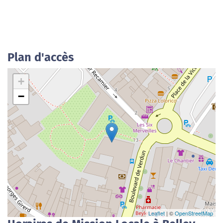
Plan d'accès
+
−
Leaflet
| ©
OpenStreetMap