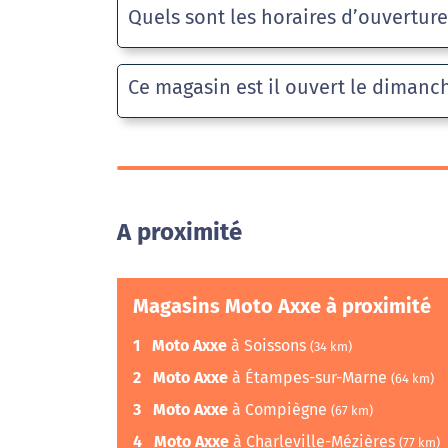
Quels sont les horaires d’ouvertur
Ce magasin est il ouvert le dimanc
A proximité
Magasins Moto Axxe à proximité
1
Moto Axxe
à Soissons
(34 km)
2
Moto Axxe
à Étampes-sur-Marne
(64 km)
3
Moto Axxe
à Compiègne
(67 km)
4
Moto Axxe
à Charleville-Mézières
(77 km)