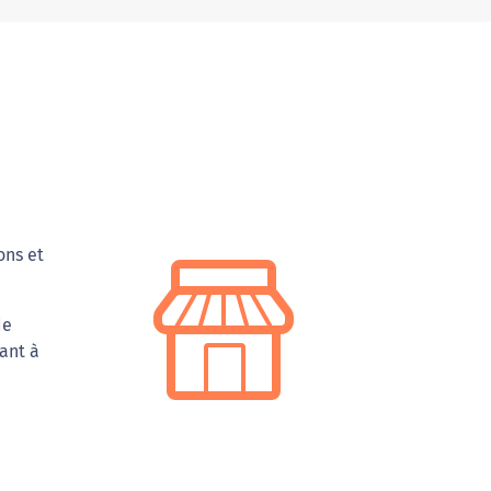
ons et
de
ant à