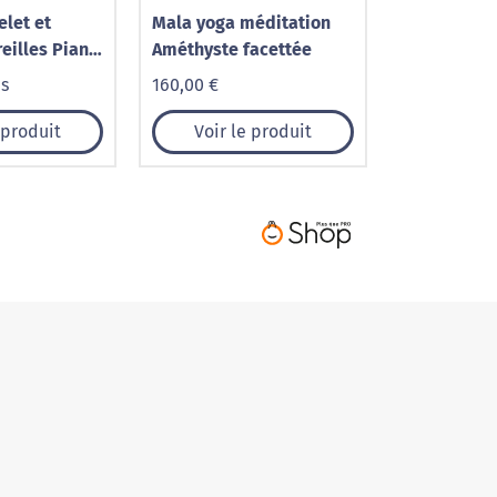
elet et
Mala yoga méditation
eilles Piana
Améthyste facettée
Améthyste
is
160,00 €
 produit
Voir le produit