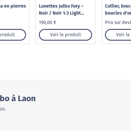
na en pierres
Lunettes Julbo Fury –
Collier, brac
Noir / Noir 1‑3 Light
boucles d'or
Amplifier
en pierres 
190,00 €
Prix sur dev
 produit
Voir le produit
Voir le
bo à Laon
in.