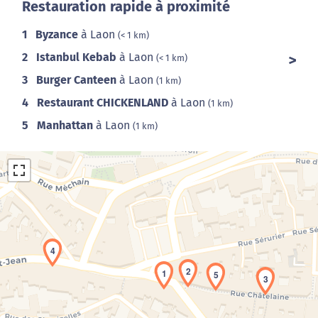
Restauration rapide à proximité
1
Byzance
à Laon
(< 1 km)
2
Istanbul Kebab
à Laon
(< 1 km)
3
Burger Canteen
à Laon
(1 km)
4
Restaurant CHICKENLAND
à Laon
(1 km)
5
Manhattan
à Laon
(1 km)
4
2
1
Chargement de la carte en cours...
5
3