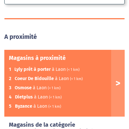
A proximité
Magasins à proximité
1
Lyly prêt à porter
à Laon
(< 1 km)
2
Coeur De Bidouille
à Laon
(< 1 km)
3
Osmose
à Laon
(< 1 km)
4
Dietplus
à Laon
(< 1 km)
5
Byzance
à Laon
(< 1 km)
Magasins de la catégorie