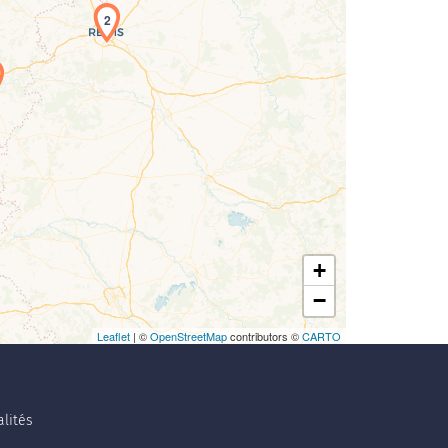
2
+
−
Leaflet
| ©
OpenStreetMap
contributors ©
CARTO
lités