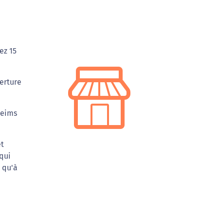
ez 15
erture
Reims
et
 qui
 qu'à