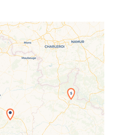
5
rgement de la carte en cours...