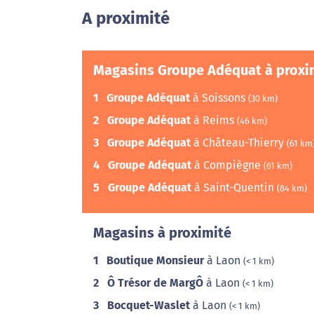
A proximité
Magasins Groupe Adéquat à proxi
1
Groupe Adéquat
à Soissons
(30 km)
2
Groupe Adéquat
à Reims
(46 km)
3
Groupe Adéquat
à Château-Thierry
(61 km
4
Groupe Adéquat
à Compiègne
(61 km)
5
Groupe Adéquat
à Saint-Quentin
(84 km)
Magasins à proximité
1
Boutique Monsieur
à Laon
(< 1 km)
2
Ô Trésor de MargÔ
à Laon
(< 1 km)
3
Bocquet-Waslet
à Laon
(< 1 km)