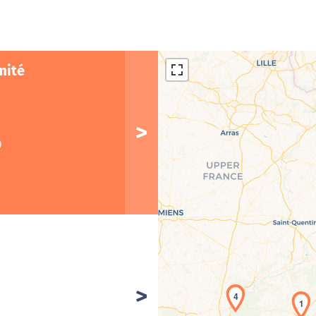
mité
)
4
1
Cha