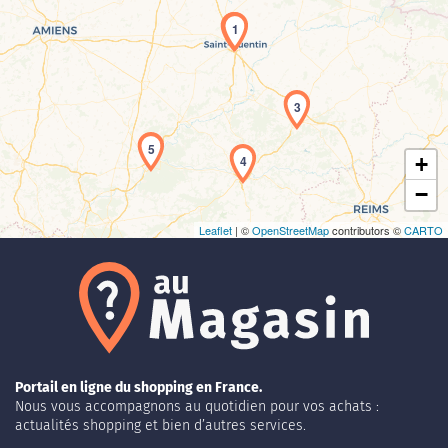
1
Chargement de la carte en cours...
3
5
4
+
−
Leaflet
| ©
OpenStreetMap
contributors ©
CARTO
Portail en ligne du shopping en France.
Nous vous accompagnons au quotidien pour vos achats :
actualités shopping et bien d’autres services.