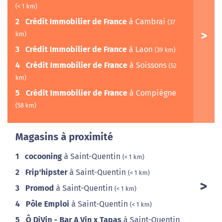
(< 1 km)
2
Crédit Immobilier de France
à Cambrai
(37
km)
3
Crédit Immobilier de France
à Laon
(39 km)
4
Crédit Immobilier de France
à Soissons
(52
km)
5
Crédit Immobilier de France
à Compiègne
(58 km)
Magasins à proximité
1
cocooning
à Saint-Quentin
(< 1 km)
2
Frip'hipster
à Saint-Quentin
(< 1 km)
3
Promod
à Saint-Quentin
(< 1 km)
4
Pôle Emploi
à Saint-Quentin
(< 1 km)
5
Ô DiVin - Bar A Vin x Tapas
à Saint-Quentin