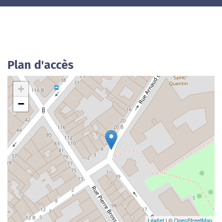
Plan d'accès
+
−
Leaflet
| ©
OpenStreetMap