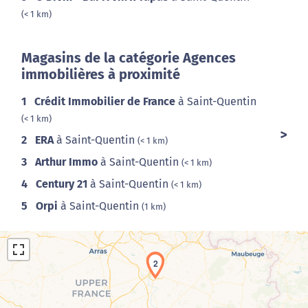
(< 1 km)
Magasins de la catégorie Agences
immobilières à proximité
1
Crédit Immobilier de France
à Saint-Quentin
(< 1 km)
2
ERA
à Saint-Quentin
(< 1 km)
3
Arthur Immo
à Saint-Quentin
(< 1 km)
4
Century 21
à Saint-Quentin
(< 1 km)
5
Orpi
à Saint-Quentin
(1 km)
2