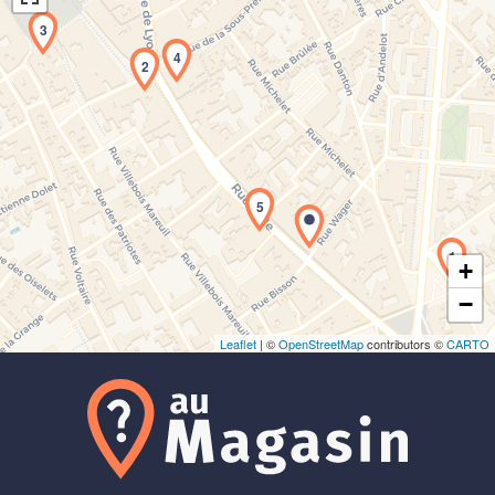
3
4
2
Chargement de la carte en cours...
5
1
+
−
Leaflet
| ©
OpenStreetMap
contributors ©
CARTO