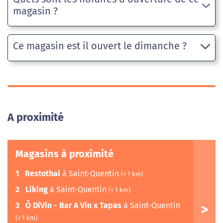
magasin ?
Ce magasin est il ouvert le dimanche ?
A proximité
Magasins à proximité
1
Restothai
à Saint-Quentin
(< 1 km)
2
Liking
à Saint-Quentin
(< 1 km)
3
Ô DiVin - Bar A Vin x Tapas
à Saint-Quentin
(< 1 km)