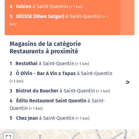
4
Fabien
à Saint-Quentin
(< 1 km)
5
DÉESSE (Dhan Satgur)
à Saint-Quentin
(< 1
km)
Magasins de la catégorie
Restaurants à proximité
1
Restothai
à Saint-Quentin
(< 1 km)
2
Ô DiVin - Bar A Vin x Tapas
à Saint-Quentin
(< 1 km)
3
Bistrot du Boucher
à Saint-Quentin
(< 1 km)
4
Édito Restaurant Saint Quentin
à Saint-
Quentin
(< 1 km)
5
Chez Jean
à Saint-Quentin
(< 1 km)