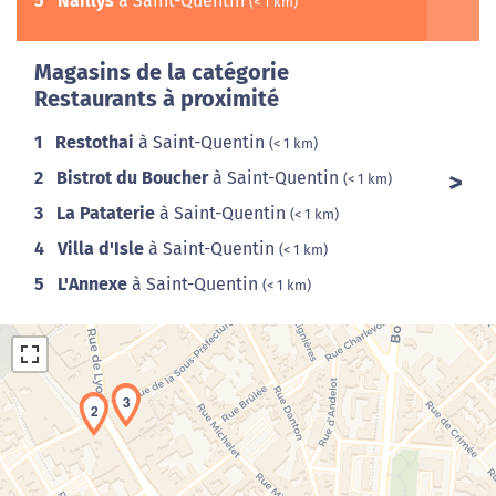
5
Naillys
à Saint-Quentin
(< 1 km)
Magasins de la catégorie
Restaurants à proximité
1
Restothai
à Saint-Quentin
(< 1 km)
2
Bistrot du Boucher
à Saint-Quentin
(< 1 km)
3
La Pataterie
à Saint-Quentin
(< 1 km)
4
Villa d'Isle
à Saint-Quentin
(< 1 km)
5
L'Annexe
à Saint-Quentin
(< 1 km)
3
2