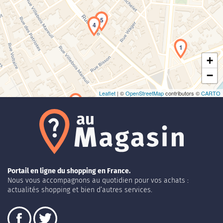
Chargement de la carte en cours...
5
4
1
+
−
Leaflet
| ©
OpenStreetMap
contributors ©
CARTO
Portail en ligne du shopping en France.
Nous vous accompagnons au quotidien pour vos achats :
actualités shopping et bien d’autres services.