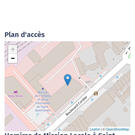
Plan d'accès
+
−
Leaflet
| ©
OpenStreetMap