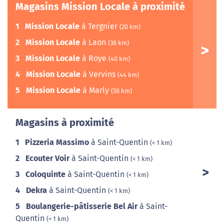
Magasins Mission Locale à proximité
1
Mission Locale
à Tergnier
(20 km)
2
Mission Locale
à Laon
(38 km)
3
Mission Locale
à Roye
(40 km)
4
Mission Locale
à Vervins
(44 km)
5
Mission Locale
à Marly
(58 km)
Magasins à proximité
1
Pizzeria Massimo
à Saint-Quentin
(< 1 km)
2
Ecouter Voir
à Saint-Quentin
(< 1 km)
3
Coloquinte
à Saint-Quentin
(< 1 km)
4
Dekra
à Saint-Quentin
(< 1 km)
5
Boulangerie-pâtisserie Bel Air
à Saint-
Quentin
(< 1 km)