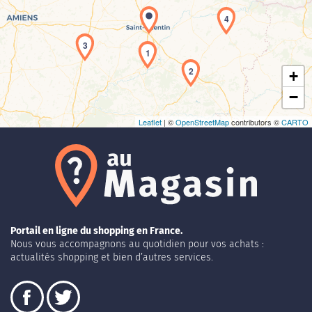
Chargement de la carte en cours...
4
3
1
2
+
−
Leaflet
| ©
OpenStreetMap
contributors ©
CARTO
Portail en ligne du shopping en France.
Nous vous accompagnons au quotidien pour vos achats :
actualités shopping et bien d’autres services.