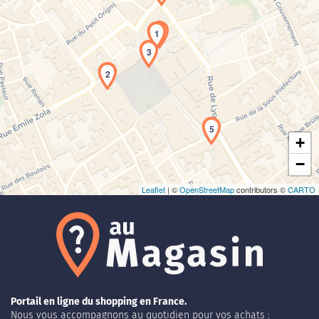
1
3
Chargement de la carte en cours...
2
5
+
−
Leaflet
| ©
OpenStreetMap
contributors ©
CARTO
Portail en ligne du shopping en France.
Nous vous accompagnons au quotidien pour vos achats :