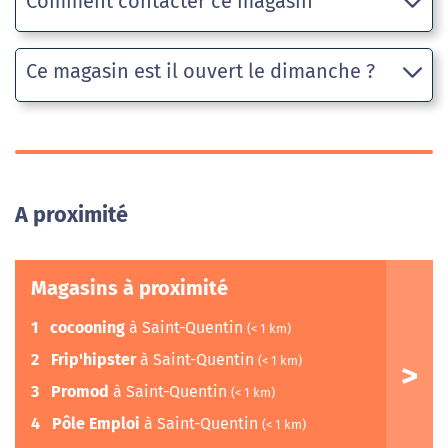
Comment contacter ce magasin
Ce magasin est il ouvert le dimanche ?
A proximité
Magasins à proximité
1
cocooning
à Saint-Quentin
(< 1 km)
2
Frip'hipster
à Saint-Quentin
(< 1 km)
3
Promod
à Saint-Quentin
(< 1 km)
4
Pôle Emploi
à Saint-Quentin
(< 1 km)