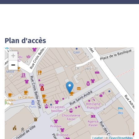
Plan d'accès
+
−
Leaflet
| ©
OpenStreetMap