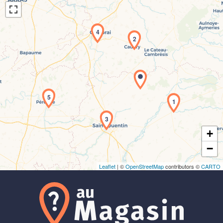
4
2
Chargement de la carte en cours...
5
1
3
+
−
Leaflet
| ©
OpenStreetMap
contributors ©
CARTO