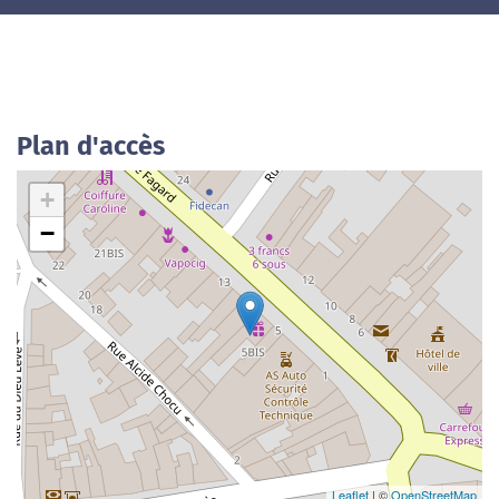
Plan d'accès
+
−
Leaflet
| ©
OpenStreetMap