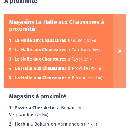
A proximité
Magasins La Halle aux Chaussures à
proximité
1
La Halle aux Chaussures
à Guise
(16 km)
2
La Halle aux Chaussures
à Caudry
(16 km)
3
La Halle aux Chaussures
à Fayet
(21 km)
4
La Halle aux Chaussures
à Proville
(25 km)
5
La Halle aux Chaussures
à Péronne
(37 km)
Magasins à proximité
1
Pizzeria Chez Victor
à Bohain-en-
Vermandois
(< 1 km)
2
Herbin
à Bohain-en-Vermandois
(< 1 km)