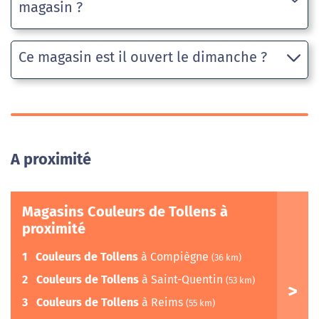
magasin ?
Ce magasin est il ouvert le dimanche ?
A proximité
Magasins Couleurs de Tollens à
proximité
1
Couleurs de Tollens
à Compiègne
(36 km)
2
Couleurs de Tollens
à Saint-Quentin
(53 km)
3
Couleurs de Tollens
à Reims
(55 km)