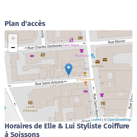
Plan d'accès
+
−
Leaflet
| ©
OpenStreetMap
Horaires de Elle & Lui Styliste Coiffure
à Soissons