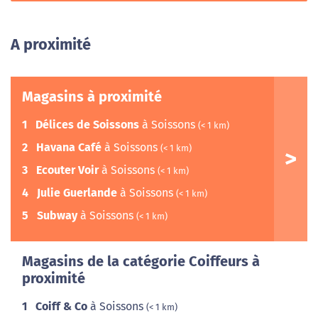
A proximité
Magasins à proximité
1
Délices de Soissons
à Soissons
(< 1 km)
2
Havana Café
à Soissons
(< 1 km)
3
Ecouter Voir
à Soissons
(< 1 km)
4
Julie Guerlande
à Soissons
(< 1 km)
5
Subway
à Soissons
(< 1 km)
Magasins de la catégorie Coiffeurs à
proximité
1
Coiff & Co
à Soissons
(< 1 km)