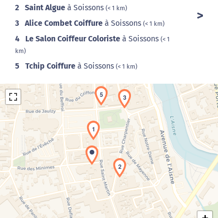
2
Saint Algue
à Soissons
(< 1 km)
3
Alice Combet Coiffure
à Soissons
(< 1 km)
4
Le Salon Coiffeur Coloriste
à Soissons
(< 1
km)
5
Tchip Coiffure
à Soissons
(< 1 km)
5
3
1
2
Chargement de la carte en cours...