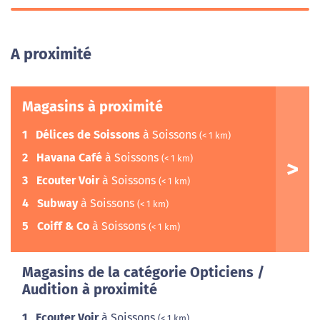
A proximité
Magasins à proximité
1
Délices de Soissons
à Soissons
(< 1 km)
2
Havana Café
à Soissons
(< 1 km)
3
Ecouter Voir
à Soissons
(< 1 km)
4
Subway
à Soissons
(< 1 km)
5
Coiff & Co
à Soissons
(< 1 km)
Magasins de la catégorie Opticiens /
Audition à proximité
1
Ecouter Voir
à Soissons
(< 1 km)