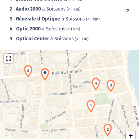
2
Audio 2000
à Soissons
(< 1 km)
3
Générale d'Optique
à Soissons
(< 1 km)
4
Optic 2000
à Soissons
(< 1 km)
5
Optical Center
à Soissons
(< 1 km)
5
4
3
Chargement de la carte en cours...
1
2
+