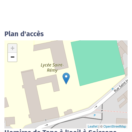
Plan d'accès
+
−
Leaflet
| ©
OpenStreetMap