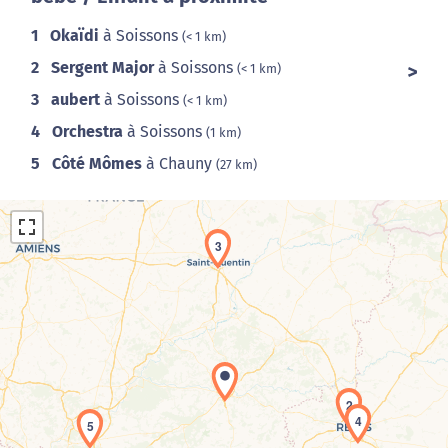
1
Okaïdi
à Soissons
(< 1 km)
2
Sergent Major
à Soissons
(< 1 km)
3
aubert
à Soissons
(< 1 km)
4
Orchestra
à Soissons
(1 km)
5
Côté Mômes
à Chauny
(27 km)
3
Chargement de la carte en cours...
2
4
5