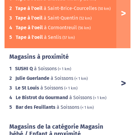
2
Tape à l'oeil
à Saint-Brice-Courcelles
(50 km)
3
Tape à l'oeil
à Saint-Quentin
(52 km)
4
Tape à l'oeil
à Cormontreuil
(56 km)
5
Tape à l'oeil
à Senlis
(57 km)
Magasins à proximité
1
SUSHI Q
à Soissons
(< 1 km)
2
Julie Guerlande
à Soissons
(< 1 km)
3
Le St Louis
à Soissons
(< 1 km)
4
Le Bistrot du Gourmand
à Soissons
(< 1 km)
5
Bar des Feuillants
à Soissons
(< 1 km)
Magasins de la catégorie Magasin
bébé / Enfant à proximité