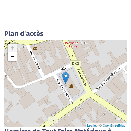
Plan d'accès
+
−
Leaflet
| ©
OpenStreetMap