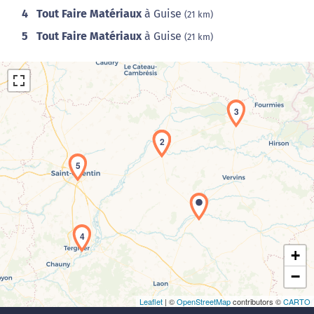
4
Tout Faire Matériaux
à Guise
(21 km)
5
Tout Faire Matériaux
à Guise
(21 km)
3
1
2
5
Chargement de la carte en cours...
4
+
−
Leaflet
| ©
OpenStreetMap
contributors ©
CARTO