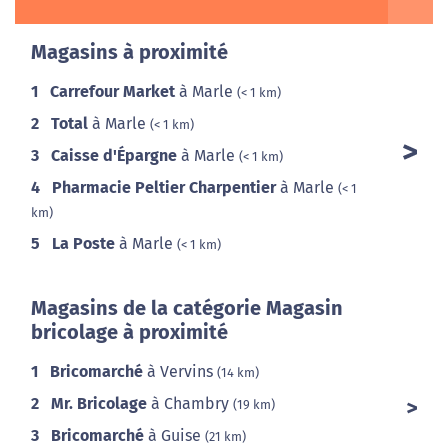
Magasins à proximité
1
Carrefour Market
à Marle
(< 1 km)
2
Total
à Marle
(< 1 km)
3
Caisse d'Épargne
à Marle
(< 1 km)
4
Pharmacie Peltier Charpentier
à Marle
(< 1
km)
5
La Poste
à Marle
(< 1 km)
Magasins de la catégorie Magasin
bricolage à proximité
1
Bricomarché
à Vervins
(14 km)
2
Mr. Bricolage
à Chambry
(19 km)
3
Bricomarché
à Guise
(21 km)