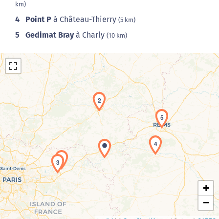
km)
4
Point P
à Château-Thierry
(5 km)
5
Gedimat Bray
à Charly
(10 km)
2
5
Chargement de la carte en cours...
4
1
3
+
−