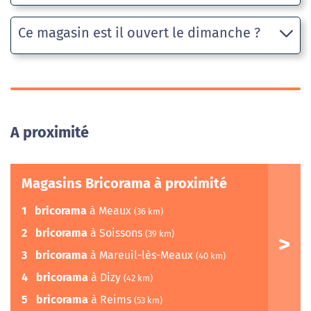
Ce magasin est il ouvert le dimanche ?
A proximité
Magasins Bricorama à proximité
1
bricorama
à Meaux
(36 km)
2
bricorama
à Soissons
(39 km)
3
bricorama
à Mareuil-lès-Meaux
(40 km)
4
bricorama
à Dizy
(42 km)
5
bricorama
à Reims
(53 km)