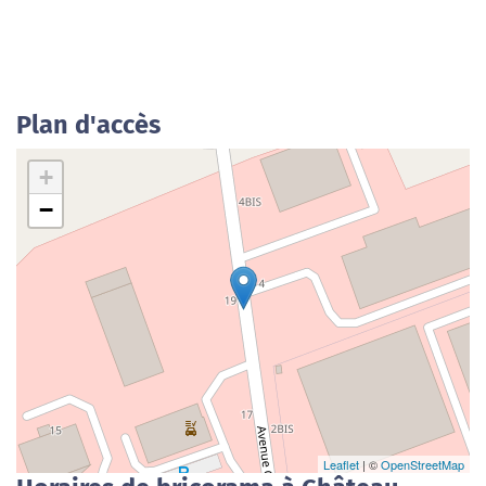
Plan d'accès
+
−
Leaflet
| ©
OpenStreetMap