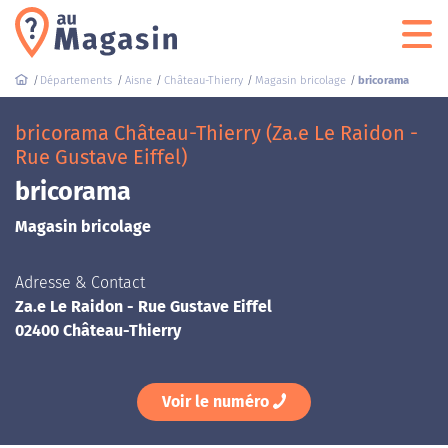
Départements
Aisne
Château-Thierry
Magasin bricolage
bricorama
bricorama Château-Thierry (Za.e Le Raidon -
Rue Gustave Eiffel)
bricorama
Magasin bricolage
Adresse & Contact
Za.e Le Raidon - Rue Gustave Eiffel
02400 Château-Thierry
Voir le numéro