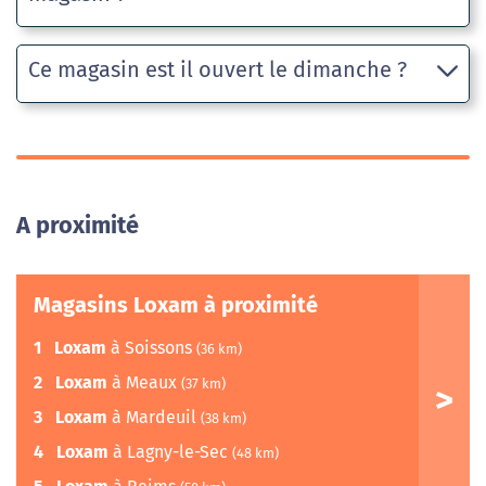
Ce magasin est il ouvert le dimanche ?
A proximité
Magasins Loxam à proximité
1
Loxam
à Soissons
(36 km)
2
Loxam
à Meaux
(37 km)
3
Loxam
à Mardeuil
(38 km)
4
Loxam
à Lagny-le-Sec
(48 km)