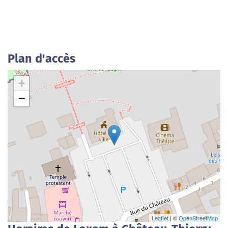
Plan d'accès
+
−
Leaflet
| ©
OpenStreetMap