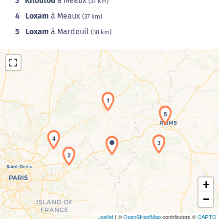
3
Kiloutou
à Meaux
(37 km)
4
Loxam
à Meaux
(37 km)
5
Loxam
à Mardeuil
(38 km)
1
5
Chargement de la carte en cours...
4
3
2
+
−
Leaflet
| ©
OpenStreetMap
contributors ©
CARTO