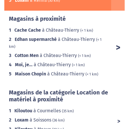
5
Loxam
à Reims
(50 km)
Magasins à proximité
1
Cache Cache
à Château-Thierry
(< 1 km)
2
Edhan supermarché
à Château-Thierry
(< 1
km)
3
Cotton Men
à Château-Thierry
(< 1 km)
4
Moi, je...
à Château-Thierry
(< 1 km)
5
Maison Chopin
à Château-Thierry
(< 1 km)
Magasins de la catégorie Location de
matériel à proximité
1
Kiloutou
à Courmelles
(35 km)
2
Loxam
à Soissons
(36 km)