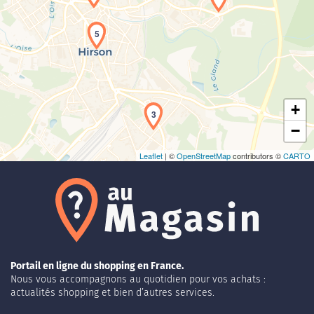
5
Chargement de la carte en cours...
+
3
−
Leaflet
| ©
OpenStreetMap
contributors ©
CARTO
Portail en ligne du shopping en France.
Nous vous accompagnons au quotidien pour vos achats :
actualités shopping et bien d’autres services.