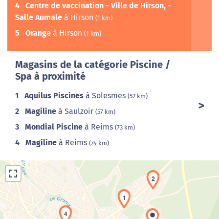
4
Centre de vaccination - Ville de Hirson, -
Salle Aumale
à Hirson
(1 km)
5
Orange
à Hirson
(1 km)
Magasins de la catégorie Piscine /
Spa à proximité
1
Aquilus Piscines
à Solesmes
(52 km)
2
Magiline
à Saulzoir
(57 km)
3
Mondial Piscine
à Reims
(73 km)
4
Magiline
à Reims
(74 km)
2
1
4