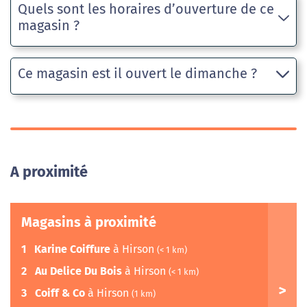
Quels sont les horaires d’ouverture de ce
magasin ?
Ce magasin est il ouvert le dimanche ?
A proximité
Magasins à proximité
1
Karine Coiffure
à Hirson
(< 1 km)
2
Au Delice Du Bois
à Hirson
(< 1 km)
3
Coiff & Co
à Hirson
(1 km)