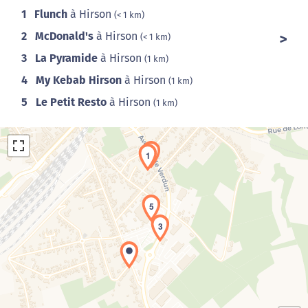
1
Flunch
à Hirson
(< 1 km)
2
McDonald's
à Hirson
(< 1 km)
3
La Pyramide
à Hirson
(1 km)
4
My Kebab Hirson
à Hirson
(1 km)
5
Le Petit Resto
à Hirson
(1 km)
4
1
5
3
Chargement de la carte en cours...