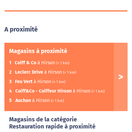
A proximité
Magasins à proximité
1
Coiff & Co
à Hirson
(< 1 km)
2
Leclerc Drive
à Hirson
(< 1 km)
3
Feu Vert
à Hirson
(< 1 km)
4
Coiff&Co - Coiffeur Hirson
à Hirson
(< 1 km)
5
Auchan
à Hirson
(< 1 km)
Magasins de la catégorie
Restauration rapide à proximité