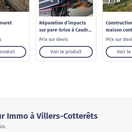
 muret
Réparation d’impacts
Constructio
sur pare-brise à Caudry
maison con
– 1001 Pare-Brise
sur sous-sol
s
Prix sur devis
Prix sur dev
Levoncourt 
 produit
Voir le produit
Voir le
r Immo à Villers-Cotterêts
in.