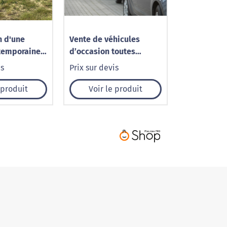
n d'une
Vente de véhicules
temporaine
d’occasion toutes
 à
marques
is
Prix sur devis
(68)
 produit
Voir le produit