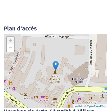
Plan d'accès
+
−
Leaflet
| ©
OpenStreetMap