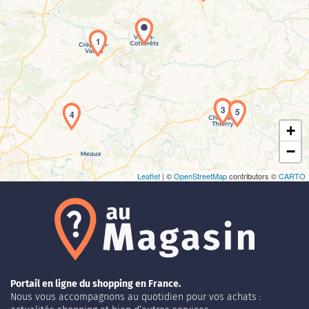
1
Chargement de la carte en cours...
3
5
4
+
−
Leaflet
| ©
OpenStreetMap
contributors ©
CARTO
Portail en ligne du shopping en France.
Nous vous accompagnons au quotidien pour vos achats :