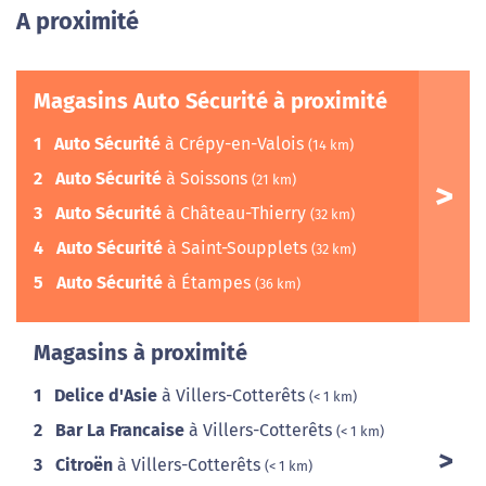
A proximité
Magasins Auto Sécurité à proximité
1
Auto Sécurité
à Crépy-en-Valois
(14 km)
2
Auto Sécurité
à Soissons
(21 km)
3
Auto Sécurité
à Château-Thierry
(32 km)
4
Auto Sécurité
à Saint-Soupplets
(32 km)
5
Auto Sécurité
à Étampes
(36 km)
Magasins à proximité
1
Delice d'Asie
à Villers-Cotterêts
(< 1 km)
2
Bar La Francaise
à Villers-Cotterêts
(< 1 km)
3
Citroën
à Villers-Cotterêts
(< 1 km)