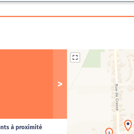
Cha
nts à proximité
5