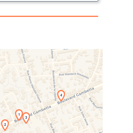
4
1
rgement de la carte en cours...
3
2