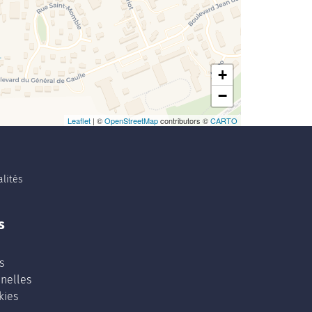
+
−
Leaflet
| ©
OpenStreetMap
contributors ©
CARTO
lités
s
s
nelles
kies