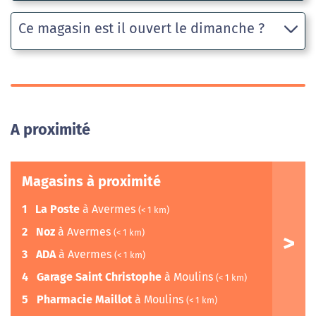
Ce magasin est il ouvert le dimanche ?
A proximité
Magasins à proximité
1
La Poste
à Avermes
(< 1 km)
2
Noz
à Avermes
(< 1 km)
3
ADA
à Avermes
(< 1 km)
4
Garage Saint Christophe
à Moulins
(< 1 km)
5
Pharmacie Maillot
à Moulins
(< 1 km)