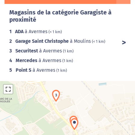
Magasins de la catégorie Garagiste à
proximité
1
ADA
à Avermes
(< 1 km)
2
Garage Saint Christophe
à Moulins
(< 1 km)
3
Securitest
à Avermes
(1 km)
4
Mercedes
à Avermes
(1 km)
5
Point S
à Avermes
(1 km)
3
2
Chargement de la carte en cours...