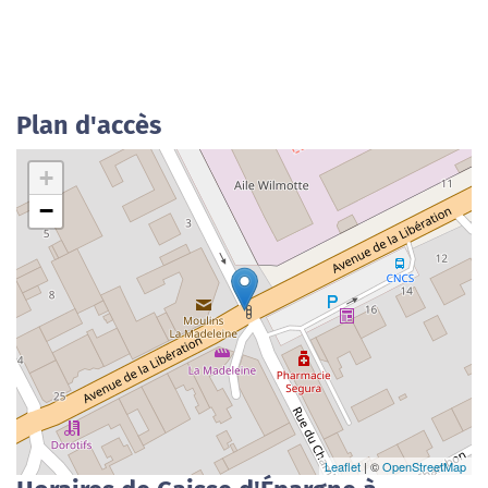
Plan d'accès
+
−
Leaflet
| ©
OpenStreetMap