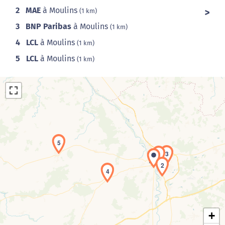
2
MAE
à Moulins
(1 km)
3
BNP Paribas
à Moulins
(1 km)
4
LCL
à Moulins
(1 km)
5
LCL
à Moulins
(1 km)
5
3
1
Chargement de la carte en cours...
2
4
+