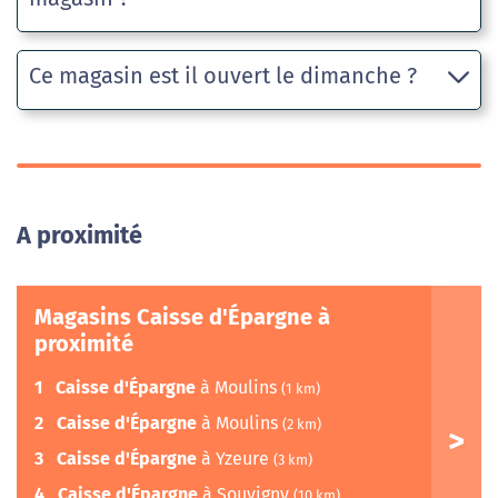
Ce magasin est il ouvert le dimanche ?
A proximité
Magasins Caisse d'Épargne à
proximité
1
Caisse d'Épargne
à Moulins
(1 km)
2
Caisse d'Épargne
à Moulins
(2 km)
3
Caisse d'Épargne
à Yzeure
(3 km)
4
Caisse d'Épargne
à Souvigny
(10 km)