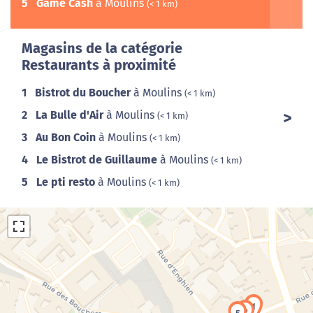
5
Game Cash
à Moulins
(< 1 km)
Magasins de la catégorie
Restaurants à proximité
1
Bistrot du Boucher
à Moulins
(< 1 km)
2
La Bulle d'Air
à Moulins
(< 1 km)
3
Au Bon Coin
à Moulins
(< 1 km)
4
Le Bistrot de Guillaume
à Moulins
(< 1 km)
5
Le pti resto
à Moulins
(< 1 km)
1
2