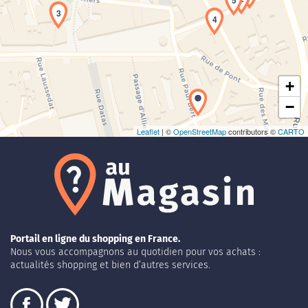
5
3
Chargement de la carte en cours...
4
+
−
Leaflet
| ©
OpenStreetMap
contributors ©
CARTO
Portail en ligne du shopping en France.
Nous vous accompagnons au quotidien pour vos achats :
actualités shopping et bien d’autres services.