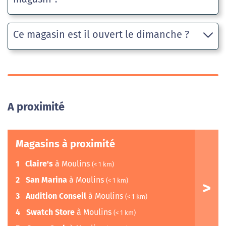
Ce magasin est il ouvert le dimanche ?
A proximité
Magasins à proximité
1
Claire's
à Moulins
(< 1 km)
2
San Marina
à Moulins
(< 1 km)
3
Audition Conseil
à Moulins
(< 1 km)
4
Swatch Store
à Moulins
(< 1 km)