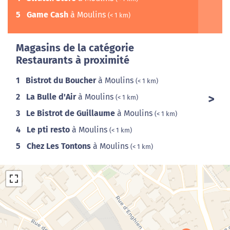
5
Game Cash
à Moulins
(< 1 km)
Magasins de la catégorie
Restaurants à proximité
1
Bistrot du Boucher
à Moulins
(< 1 km)
2
La Bulle d'Air
à Moulins
(< 1 km)
3
Le Bistrot de Guillaume
à Moulins
(< 1 km)
4
Le pti resto
à Moulins
(< 1 km)
5
Chez Les Tontons
à Moulins
(< 1 km)