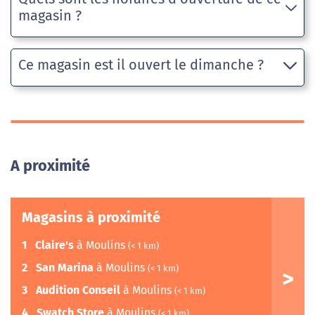
magasin ?
Ce magasin est il ouvert le dimanche ?
A proximité
Magasins à proximité
1
Claire's
à Moulins
(< 1 km)
2
San Marina
à Moulins
(< 1 km)
3
Audition Conseil
à Moulins
(< 1 km)
4
Swatch Store
à Moulins
(< 1 km)