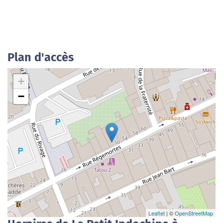
Plan d'accès
+
−
Leaflet
| ©
OpenStreetMap