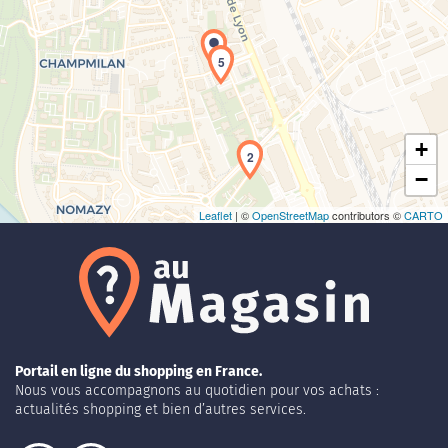
Chargement de la carte en cours...
5
+
2
−
Leaflet
| ©
OpenStreetMap
contributors ©
CARTO
Portail en ligne du shopping en France.
Nous vous accompagnons au quotidien pour vos achats :
actualités shopping et bien d’autres services.