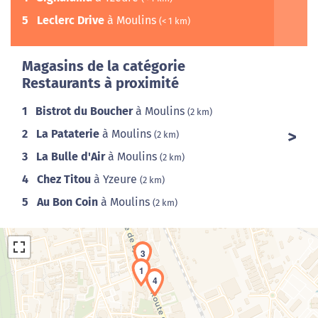
5
Leclerc Drive
à Moulins
(< 1 km)
Magasins de la catégorie
Restaurants à proximité
1
Bistrot du Boucher
à Moulins
(2 km)
2
La Pataterie
à Moulins
(2 km)
3
La Bulle d'Air
à Moulins
(2 km)
4
Chez Titou
à Yzeure
(2 km)
5
Au Bon Coin
à Moulins
(2 km)
3
1
4