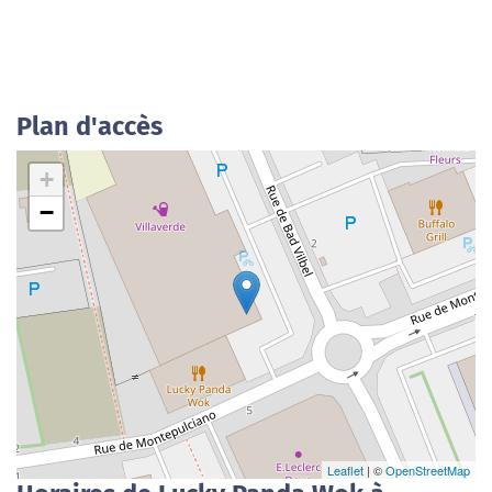
Plan d'accès
+
−
Leaflet
| ©
OpenStreetMap