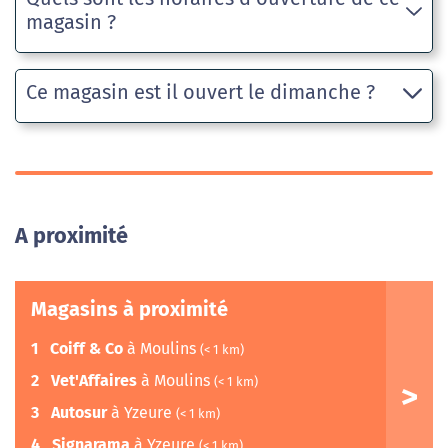
magasin ?
Ce magasin est il ouvert le dimanche ?
A proximité
Magasins à proximité
1
Coiff & Co
à Moulins
(< 1 km)
2
Vet'Affaires
à Moulins
(< 1 km)
3
Autosur
à Yzeure
(< 1 km)
4
Signarama
à Yzeure
(< 1 km)