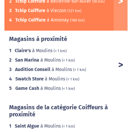
2
Tchip Coiffure
à Bellerive-sur-Allier
(50 km)
3
Tchip Coiffure
à Vierzon
(121 km)
4
Tchip Coiffure
à Annonay
(180 km)
Magasins à proximité
1
Claire's
à Moulins
(< 1 km)
2
San Marina
à Moulins
(< 1 km)
3
Audition Conseil
à Moulins
(< 1 km)
4
Swatch Store
à Moulins
(< 1 km)
5
Game Cash
à Moulins
(< 1 km)
Magasins de la catégorie Coiffeurs à
proximité
1
Saint Algue
à Moulins
(< 1 km)