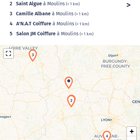
2
Saint Algue
à Moulins
(< 1 km)
3
Camille Albane
à Moulins
(< 1 km)
4
A'N.A.T Coiffure
à Moulins
(< 1 km)
5
Salon JM Coiffure
à Moulins
(< 1 km)
3
Chargement de la carte en cours...
1
2
+
4