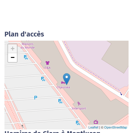
Plan d'accès
+
−
Leaflet
| ©
OpenStreetMap