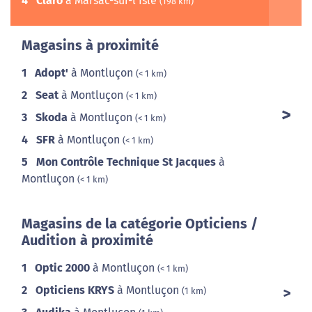
4
Claro
à Marsac-sur-l'Isle
(198 km)
Magasins à proximité
1
Adopt'
à Montluçon
(< 1 km)
2
Seat
à Montluçon
(< 1 km)
3
Skoda
à Montluçon
(< 1 km)
4
SFR
à Montluçon
(< 1 km)
5
Mon Contrôle Technique St Jacques
à
Montluçon
(< 1 km)
Magasins de la catégorie Opticiens /
Audition à proximité
1
Optic 2000
à Montluçon
(< 1 km)
2
Opticiens KRYS
à Montluçon
(1 km)