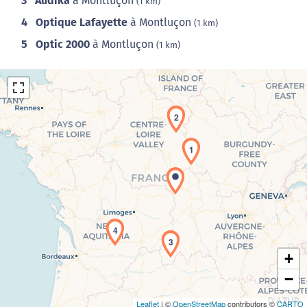
3
Audika
à Montluçon
(1 km)
4
Optique Lafayette
à Montluçon
(1 km)
5
Optic 2000
à Montluçon
(1 km)
2
1
Chargement de la carte en cours...
4
3
+
−
Leaflet
| ©
OpenStreetMap
contributors ©
CARTO