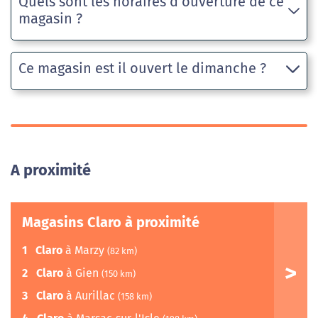
Quels sont les horaires d’ouverture de ce
magasin ?
Ce magasin est il ouvert le dimanche ?
A proximité
Magasins Claro à proximité
1
Claro
à Marzy
(82 km)
2
Claro
à Gien
(150 km)
3
Claro
à Aurillac
(158 km)