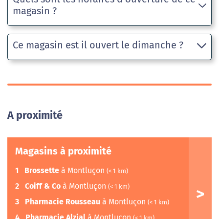
magasin ?
Ce magasin est il ouvert le dimanche ?
A proximité
Magasins à proximité
1
Brossette
à Montluçon
(< 1 km)
2
Coiff & Co
à Montluçon
(< 1 km)
3
Pharmacie Rousseau
à Montluçon
(< 1 km)
4
Pharmacie Alzial
à Montluçon
(< 1 km)