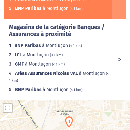
5
BNP Paribas
à Montluçon
(< 1 km)
Magasins de la catégorie Banques /
Assurances à proximité
1
BNP Paribas
à Montluçon
(< 1 km)
2
LCL
à Montluçon
(< 1 km)
3
GMF
à Montluçon
(< 1 km)
4
Aréas Assurances Nicolas VAL
à Montluçon
(<
1 km)
5
BNP Paribas
à Montluçon
(< 1 km)
1