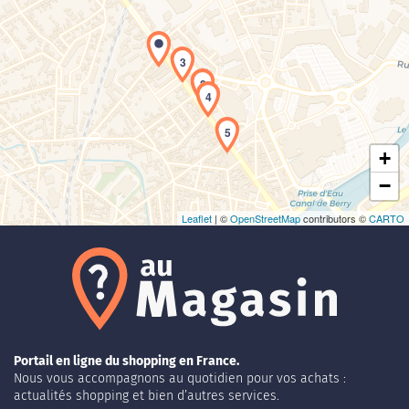
3
Chargement de la carte en cours...
2
4
5
+
−
Leaflet
| ©
OpenStreetMap
contributors ©
CARTO
Portail en ligne du shopping en France.
Nous vous accompagnons au quotidien pour vos achats :
actualités shopping et bien d’autres services.