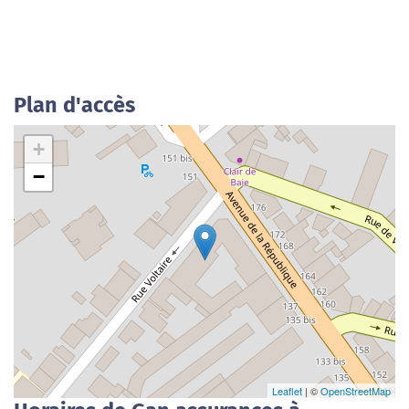
Plan d'accès
+
−
Leaflet
| ©
OpenStreetMap