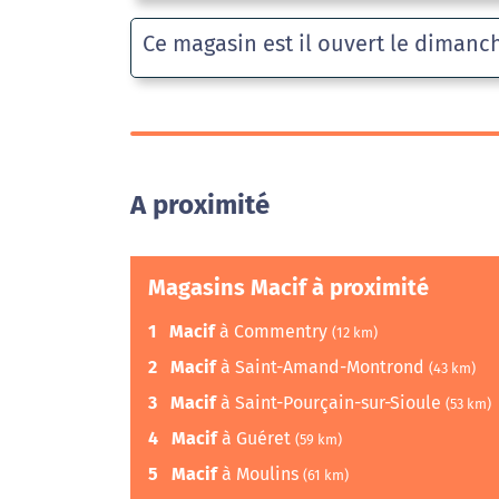
Ce magasin est il ouvert le dimanc
A proximité
Magasins Macif à proximité
1
Macif
à Commentry
(12 km)
2
Macif
à Saint-Amand-Montrond
(43 km)
3
Macif
à Saint-Pourçain-sur-Sioule
(53 km)
4
Macif
à Guéret
(59 km)
5
Macif
à Moulins
(61 km)