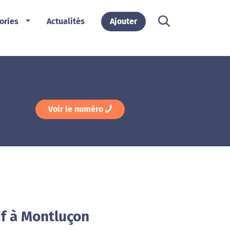
ories
Actualités
Ajouter
Voir le numéro
if à Montluçon