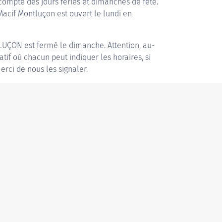
compte des jours fériés et dimanches de fête.
 Macif Montluçon est ouvert le lundi en
LUÇON
est fermé le dimanche. Attention, au-
patif où chacun peut indiquer les horaires, si
erci de nous les signaler.