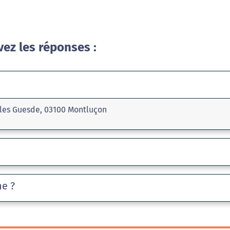
vez les réponses :
ules Guesde, 03100 Montluçon
he ?