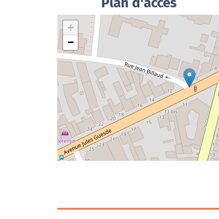
Plan d'accès
+
−