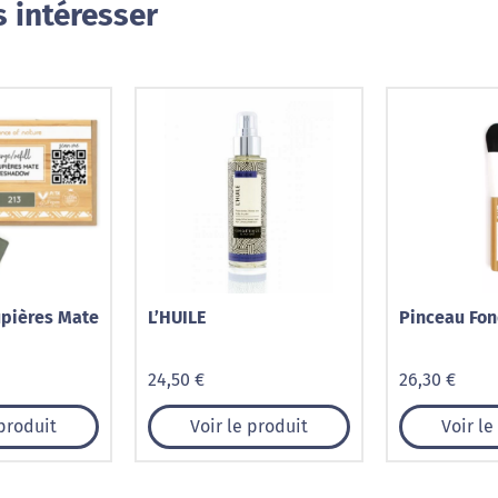
 intéresser
pières Mate
L’HUILE
Pinceau Fon
24,50 €
26,30 €
 produit
Voir le produit
Voir le