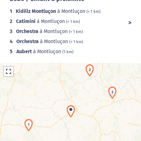
1
Kidiliz Montluçon
à Montluçon
(< 1 km)
2
Catimini
à Montluçon
(< 1 km)
3
Orchestra
à Montluçon
(< 1 km)
4
Orchestra
à Montluçon
(< 1 km)
5
Aubert
à Montluçon
(1 km)
2
3
Chargement de la carte en cours...
1