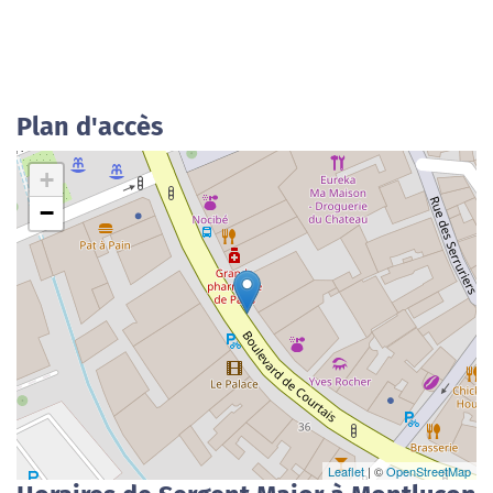
Plan d'accès
+
−
Leaflet
| ©
OpenStreetMap