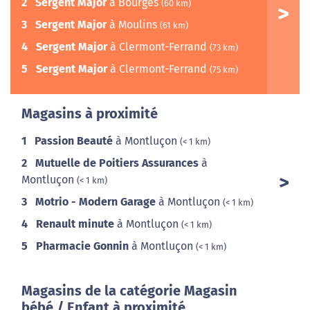
2
Sergent Major
à Bourges
(60 km)
3
Sergent Major
à Moulins
(61 km)
4
Sergent Major
à Clermont-Ferrand
(73 km)
5
Sergent Major
à Clermont-Ferrand
(75 km)
Magasins à proximité
1
Passion Beauté
à Montluçon
(< 1 km)
2
Mutuelle de Poitiers Assurances
à
Montluçon
(< 1 km)
3
Motrio - Modern Garage
à Montluçon
(< 1 km)
4
Renault minute
à Montluçon
(< 1 km)
5
Pharmacie Gonnin
à Montluçon
(< 1 km)
Magasins de la catégorie Magasin
bébé / Enfant à proximité