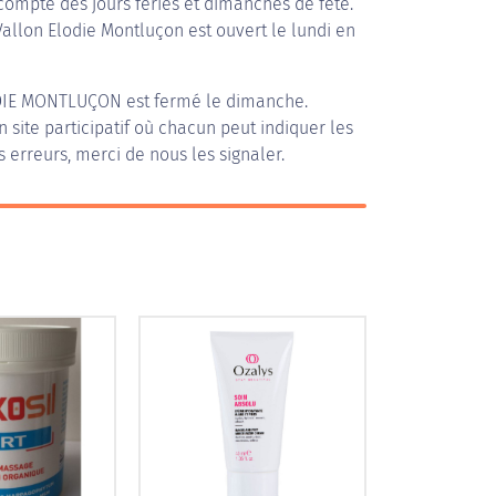
compte des jours fériés et dimanches de fête.
 Vallon Elodie Montluçon est ouvert le lundi en
DIE MONTLUÇON
est fermé le dimanche.
n site participatif où chacun peut indiquer les
s erreurs, merci de nous les signaler.