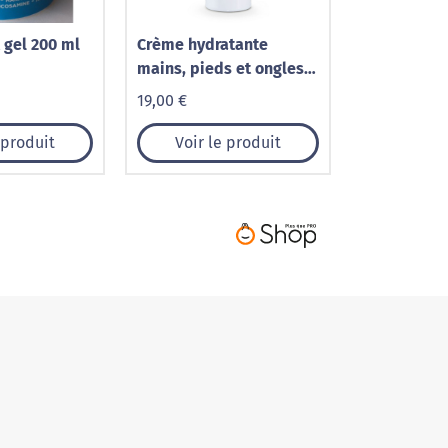
t gel 200 ml
Crème hydratante
mains, pieds et ongles -
soin absolu
19,00 €
 produit
Voir le produit