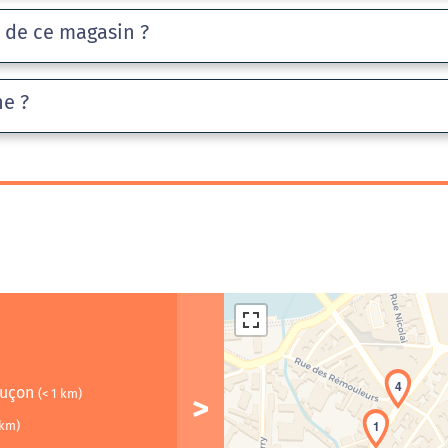
e de ce magasin ?
he ?
4
luçon
(< 1 km)
1
 km)