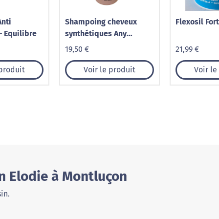
nti
Shampoing cheveux
Flexosil For
– Equilibre
synthétiques Any
d'Avray 300mL
19,50 €
21,99 €
 produit
Voir le produit
Voir le
n Elodie à Montluçon
in.