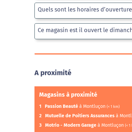
Quels sont les horaires d’ouvertur
Ce magasin est il ouvert le dimanc
A proximité
Magasins à proximité
1
Passion Beauté
à Montluçon
(< 1 km)
2
Mutuelle de Poitiers Assurances
à Mont
3
Motrio - Modern Garage
à Montluçon
(< 1