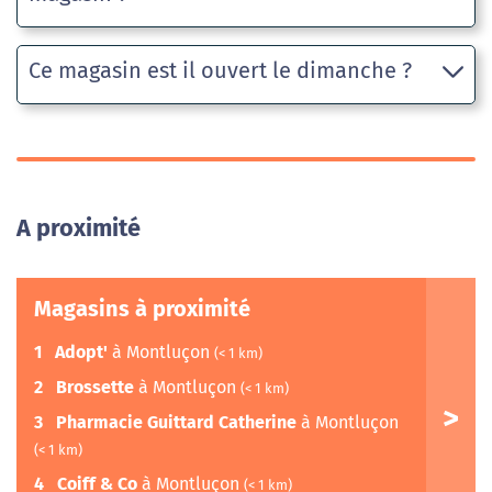
Ce magasin est il ouvert le dimanche ?
A proximité
Magasins à proximité
1
Adopt'
à Montluçon
(< 1 km)
2
Brossette
à Montluçon
(< 1 km)
3
Pharmacie Guittard Catherine
à Montluçon
(< 1 km)
4
Coiff & Co
à Montluçon
(< 1 km)