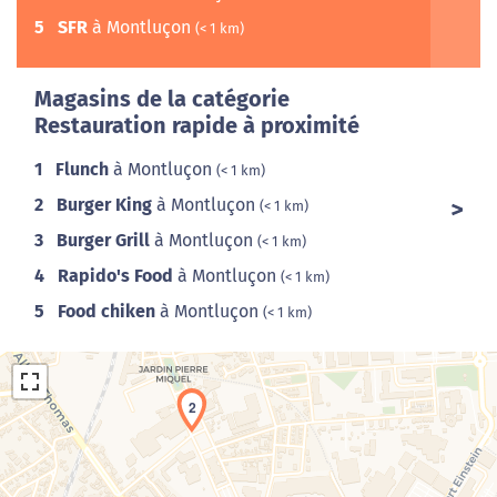
5
SFR
à Montluçon
(< 1 km)
Magasins de la catégorie
Restauration rapide à proximité
1
Flunch
à Montluçon
(< 1 km)
2
Burger King
à Montluçon
(< 1 km)
3
Burger Grill
à Montluçon
(< 1 km)
4
Rapido's Food
à Montluçon
(< 1 km)
5
Food chiken
à Montluçon
(< 1 km)
2