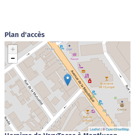
Plan d'accès
+
−
Leaflet
| ©
OpenStreetMap