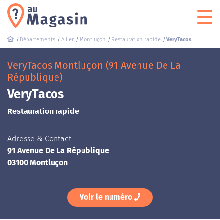
Départements
Allier
Montluçon
Restauration rapide
VeryTacos
VeryTacos Montluçon (91 Avenue De La
République)
VeryTacos
Restauration rapide
Adresse & Contact
91 Avenue De La République
03100 Montluçon
Voir le numéro