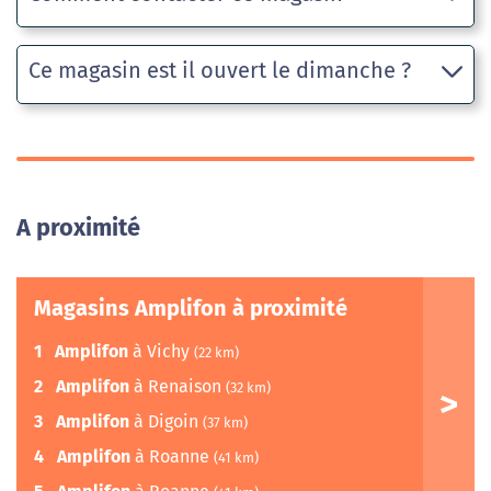
Ce magasin est il ouvert le dimanche ?
A proximité
Magasins Amplifon à proximité
1
Amplifon
à Vichy
(22 km)
2
Amplifon
à Renaison
(32 km)
3
Amplifon
à Digoin
(37 km)
4
Amplifon
à Roanne
(41 km)