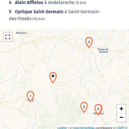
4
Alain Afflelou
à Andelaroche
(9 km)
5
Optique Saint Germain
à Saint-Germain-
des-Fossés
(16 km)
3
Chargement de la carte en cours...
1
2
+
5
4
−
Leaflet
| ©
OpenStreetMap
contributors ©
CARTO