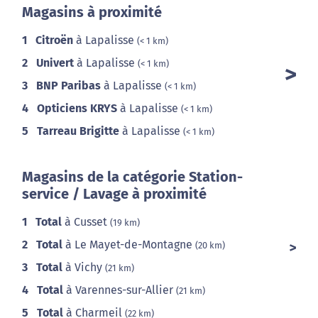
Magasins à proximité
1
Citroën
à Lapalisse
(< 1 km)
2
Univert
à Lapalisse
(< 1 km)
3
BNP Paribas
à Lapalisse
(< 1 km)
4
Opticiens KRYS
à Lapalisse
(< 1 km)
5
Tarreau Brigitte
à Lapalisse
(< 1 km)
Magasins de la catégorie Station-
service / Lavage à proximité
1
Total
à Cusset
(19 km)
2
Total
à Le Mayet-de-Montagne
(20 km)
3
Total
à Vichy
(21 km)
4
Total
à Varennes-sur-Allier
(21 km)
5
Total
à Charmeil
(22 km)