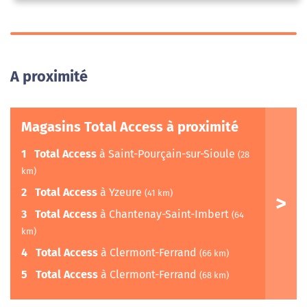
A proximité
Magasins Total Access à proximité
1
Total Access
à Saint-Pourçain-sur-Sioule
(28
km)
2
Total Access
à Yzeure
(41 km)
3
Total Access
à Chantenay-Saint-Imbert
(64
km)
4
Total Access
à Clermont-Ferrand
(66 km)
5
Total Access
à Clermont-Ferrand
(68 km)