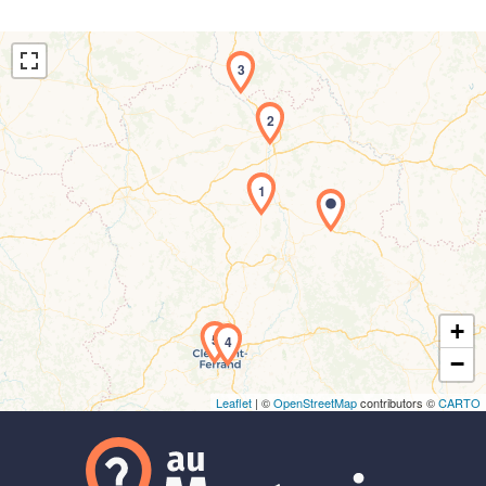
3
2
1
Chargement de la carte en cours...
+
5
4
−
Leaflet
| ©
OpenStreetMap
contributors ©
CARTO