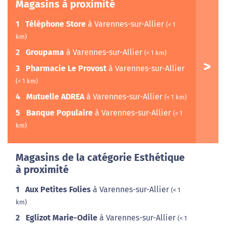
Magasins à proximité
1
Téléphone Store
à Varennes-sur-Allier
(< 1
km)
2
Groupama
à Varennes-sur-Allier
(< 1 km)
3
Pharmacie Le Provost
à Varennes-sur-Allier
(< 1 km)
4
Mutuelle ADREA
à Varennes-sur-Allier
(< 1 km)
5
Banque Populaire
à Varennes-sur-Allier
(< 1
km)
Magasins de la catégorie Esthétique
à proximité
1
Aux Petites Folies
à Varennes-sur-Allier
(< 1
km)
2
Eglizot Marie-Odile
à Varennes-sur-Allier
(< 1