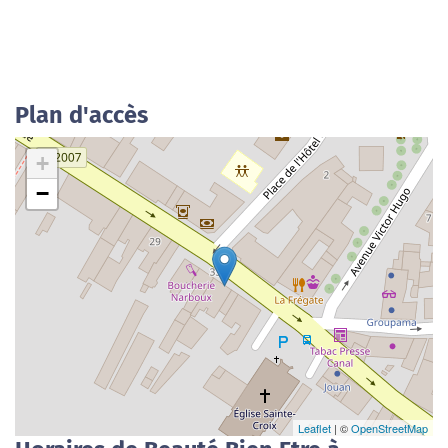
Plan d'accès
+
−
Leaflet
| ©
OpenStreetMap