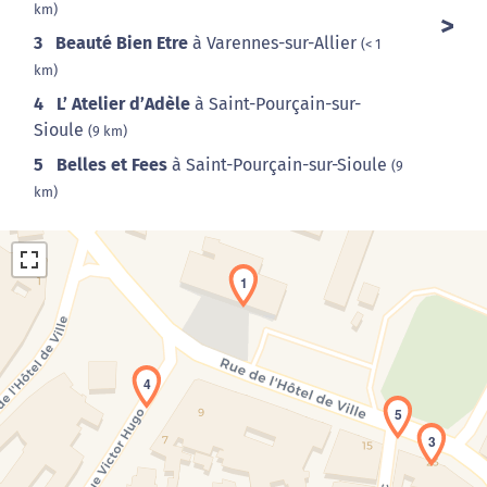
km)
3
Beauté Bien Etre
à Varennes-sur-Allier
(< 1
km)
4
L’ Atelier d’Adèle
à Saint-Pourçain-sur-
Sioule
(9 km)
5
Belles et Fees
à Saint-Pourçain-sur-Sioule
(9
km)
1
4
5
Chargement de la carte en cours...
3