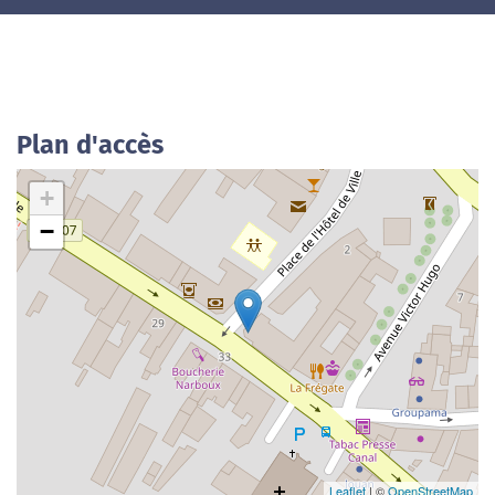
Plan d'accès
+
−
Leaflet
| ©
OpenStreetMap