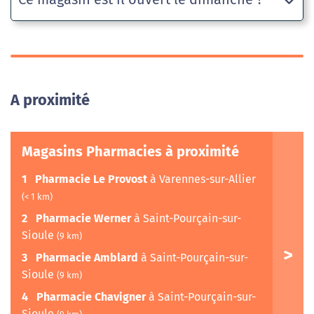
A proximité
Magasins Pharmacies à proximité
1
Pharmacie Le Provost
à Varennes-sur-Allier
(< 1 km)
2
Pharmacie Werner
à Saint-Pourçain-sur-
Sioule
(9 km)
3
Pharmacie Amblard
à Saint-Pourçain-sur-
Sioule
(9 km)
4
Pharmacie Chavigner
à Saint-Pourçain-sur-
Sioule