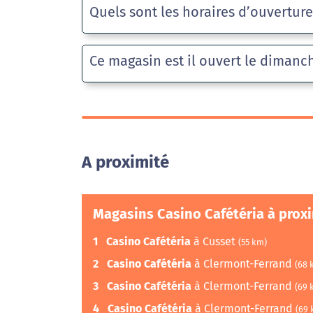
Quels sont les horaires d’ouvertur
Ce magasin est il ouvert le dimanc
A proximité
Magasins Casino Cafétéria à prox
1
Casino Cafétéria
à Cusset
(55 km)
2
Casino Cafétéria
à Clermont-Ferrand
(68 
3
Casino Cafétéria
à Clermont-Ferrand
(69 
4
Casino Cafétéria
à Clermont-Ferrand
(69 