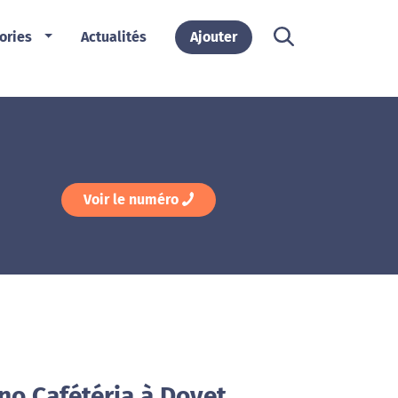
ories
Actualités
Ajouter
Voir le numéro
no Cafétéria à Doyet