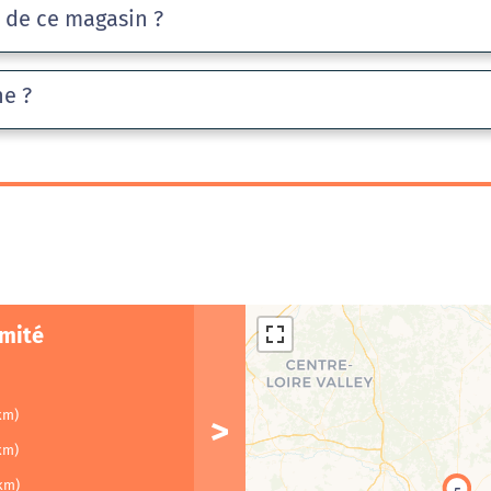
e de ce magasin ?
he ?
imité
km)
km)
km)