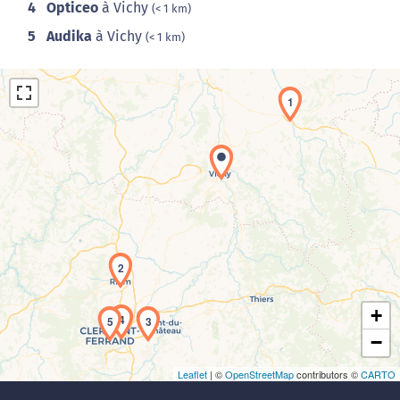
4
Opticeo
à Vichy
(< 1 km)
5
Audika
à Vichy
(< 1 km)
1
Chargement de la carte en cours...
2
+
4
5
3
−
Leaflet
| ©
OpenStreetMap
contributors ©
CARTO