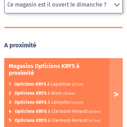
Ce magasin est il ouvert le dimanche ?
A proximité
Magasins Opticiens KRYS à
proximité
1
Opticiens KRYS
à Lapalisse
(21 km)
2
Opticiens KRYS
à Riom
(35 km)
3
Opticiens KRYS
à Lempdes
(42 km)
4
Opticiens KRYS
à Clermont-Ferrand
(45 km)
5
Opticiens KRYS
à Clermont-Ferrand
(47 km)