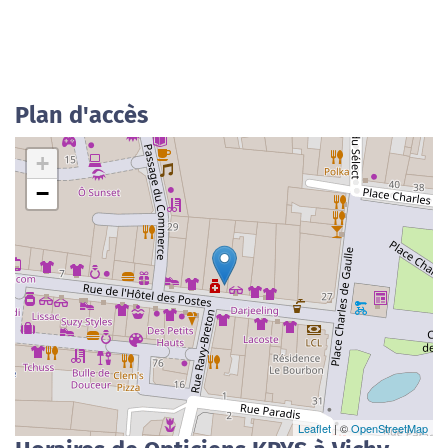
Plan d'accès
+
−
Leaflet
| ©
OpenStreetMap