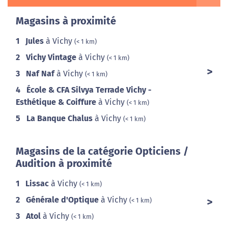
Magasins à proximité
1
Jules
à Vichy
(< 1 km)
2
Vichy Vintage
à Vichy
(< 1 km)
3
Naf Naf
à Vichy
(< 1 km)
4
École & CFA Silvya Terrade Vichy -
Esthétique & Coiffure
à Vichy
(< 1 km)
5
La Banque Chalus
à Vichy
(< 1 km)
Magasins de la catégorie Opticiens /
Audition à proximité
1
Lissac
à Vichy
(< 1 km)
2
Générale d'Optique
à Vichy
(< 1 km)
3
Atol
à Vichy
(< 1 km)