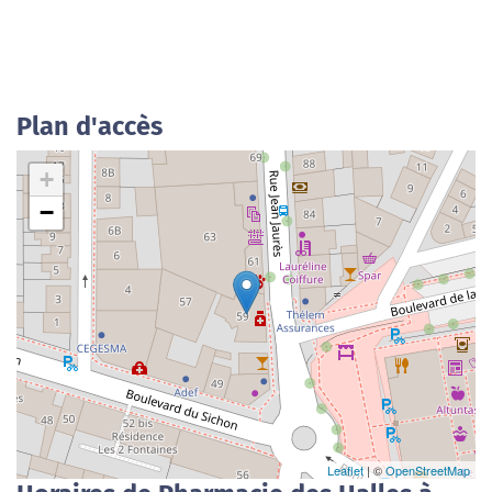
Plan d'accès
+
−
Leaflet
| ©
OpenStreetMap