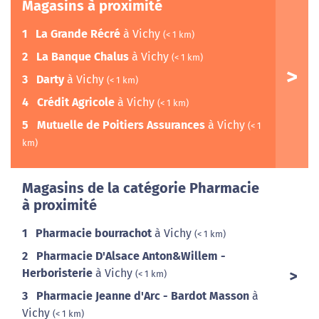
Magasins à proximité
1
La Grande Récré
à Vichy
(< 1 km)
2
La Banque Chalus
à Vichy
(< 1 km)
3
Darty
à Vichy
(< 1 km)
4
Crédit Agricole
à Vichy
(< 1 km)
5
Mutuelle de Poitiers Assurances
à Vichy
(< 1
km)
Magasins de la catégorie Pharmacie
à proximité
1
Pharmacie bourrachot
à Vichy
(< 1 km)
2
Pharmacie D'Alsace Anton&Willem -
Herboristerie
à Vichy
(< 1 km)
3
Pharmacie Jeanne d'Arc - Bardot Masson
à
Vichy
(< 1 km)