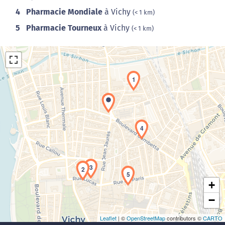
4
Pharmacie Mondiale
à Vichy
(< 1 km)
5
Pharmacie Tourneux
à Vichy
(< 1 km)
1
4
Chargement de la carte en cours...
3
2
5
+
−
Leaflet
| ©
OpenStreetMap
contributors ©
CARTO