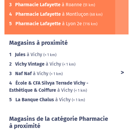
3
Pharmacie Lafayette
à Roanne
(51 km)
4
Pharmacie Lafayette
à Montluçon
(68 km)
5
Pharmacie Lafayette
à Lyon 2e
(116 km)
Magasins à proximité
1
Jules
à Vichy
(< 1 km)
2
Vichy Vintage
à Vichy
(< 1 km)
3
Naf Naf
à Vichy
(< 1 km)
4
École & CFA Silvya Terrade Vichy -
Esthétique & Coiffure
à Vichy
(< 1 km)
5
La Banque Chalus
à Vichy
(< 1 km)
Magasins de la catégorie Pharmacie
à proximité