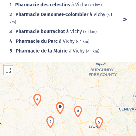
1
Pharmacie des celestins
à Vichy
(< 1 km)
2
Pharmacie Demonnet-Colombier
à Vichy
(< 1
km)
3
Pharmacie bourrachot
à Vichy
(< 1 km)
4
Pharmacie du Parc
à Vichy
(< 1 km)
5
Pharmacie de la Mairie
à Vichy
(< 1 km)
4
1
3
Chargement de la carte en cours...
2
5