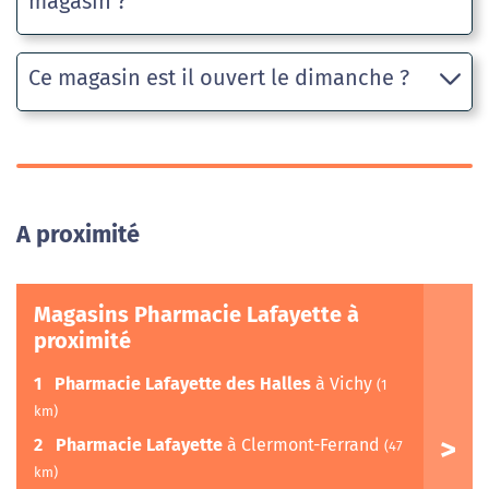
magasin ?
Ce magasin est il ouvert le dimanche ?
A proximité
Magasins Pharmacie Lafayette à
proximité
1
Pharmacie Lafayette des Halles
à Vichy
(1
km)
2
Pharmacie Lafayette
à Clermont-Ferrand
(47
km)