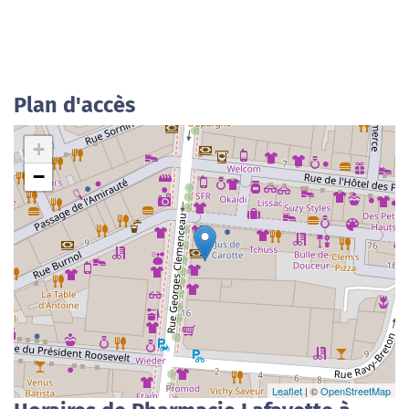
Plan d'accès
+
−
Leaflet
| ©
OpenStreetMap