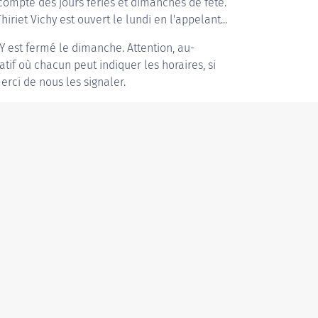
compte des jours fériés et dimanches de fête.
hiriet Vichy est ouvert le lundi en l'appelant...
Y
est fermé le dimanche. Attention, au-
patif où chacun peut indiquer les horaires, si
erci de nous les signaler.