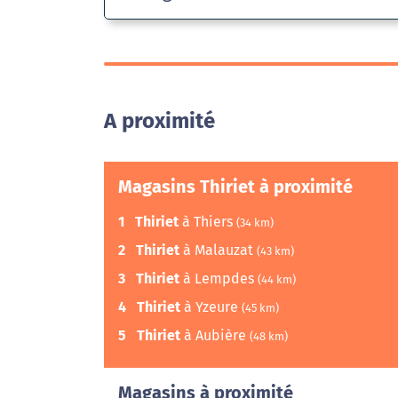
A proximité
Magasins Thiriet à proximité
1
Thiriet
à Thiers
(34 km)
2
Thiriet
à Malauzat
(43 km)
3
Thiriet
à Lempdes
(44 km)
4
Thiriet
à Yzeure
(45 km)
5
Thiriet
à Aubière
(48 km)
Magasins à proximité