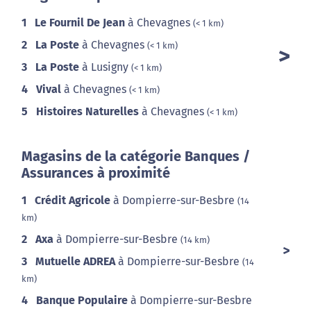
1
Le Fournil De Jean
à Chevagnes
(< 1 km)
2
La Poste
à Chevagnes
(< 1 km)
3
La Poste
à Lusigny
(< 1 km)
4
Vival
à Chevagnes
(< 1 km)
5
Histoires Naturelles
à Chevagnes
(< 1 km)
Magasins de la catégorie Banques /
Assurances à proximité
1
Crédit Agricole
à Dompierre-sur-Besbre
(14
km)
2
Axa
à Dompierre-sur-Besbre
(14 km)
3
Mutuelle ADREA
à Dompierre-sur-Besbre
(14
km)
4
Banque Populaire
à Dompierre-sur-Besbre