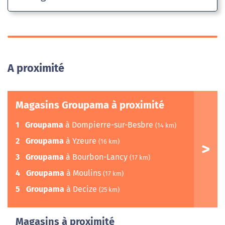
A proximité
Magasins Groupama à proximité
1
Groupama
à Dompierre-sur-Besbre
(14 km)
2
Groupama
à Yzeure
(16 km)
3
Groupama
à Bourbon-Lancy
(17 km)
4
Groupama
à Moulins
(17 km)
5
Groupama
à Decize
(25 km)
Magasins à proximité