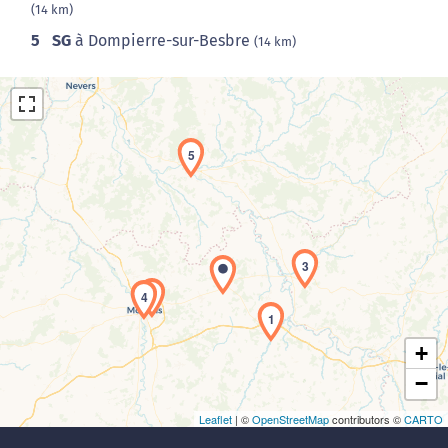
(14 km)
5
SG
à Dompierre-sur-Besbre
(14 km)
5
Chargement de la carte en cours...
3
2
4
1
+
−
Leaflet
| ©
OpenStreetMap
contributors ©
CARTO