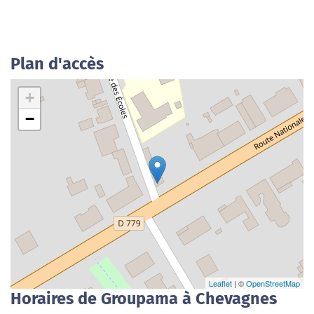
Plan d'accès
+
−
Leaflet
| ©
OpenStreetMap
Horaires de Groupama à Chevagnes